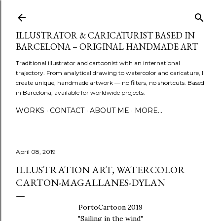
Skip to main content
ILLUSTRATOR & CARICATURIST BASED IN
BARCELONA – ORIGINAL HANDMADE ART
Traditional illustrator and cartoonist with an international
trajectory. From analytical drawing to watercolor and caricature, I
create unique, handmade artwork — no filters, no shortcuts. Based
in Barcelona, available for worldwide projects.
WORKS
CONTACT
ABOUT ME
MORE…
April 08, 2019
ILLUSTRATION ART, WATERCOLOR
CARTON-MAGALLANES-DYLAN
PortoCartoon 2019
"Sailing in the wind"