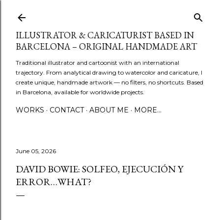
Skip to main content
ILLUSTRATOR & CARICATURIST BASED IN
BARCELONA – ORIGINAL HANDMADE ART
Traditional illustrator and cartoonist with an international
trajectory. From analytical drawing to watercolor and caricature, I
create unique, handmade artwork — no filters, no shortcuts. Based
in Barcelona, available for worldwide projects.
WORKS
CONTACT
ABOUT ME
MORE…
June 05, 2026
DAVID BOWIE: SOLFEO, EJECUCIÓN Y
ERROR…WHAT?